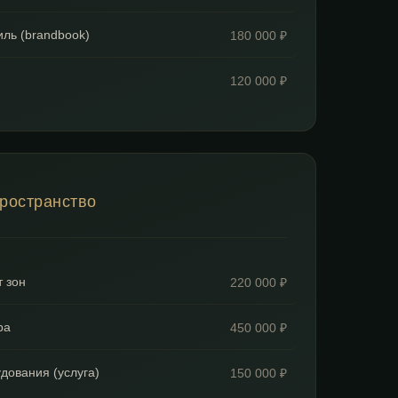
ль (brandbook)
180 000 ₽
120 000 ₽
пространство
т зон
220 000 ₽
ра
450 000 ₽
дования (услуга)
150 000 ₽