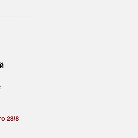
й
х
о 28/8