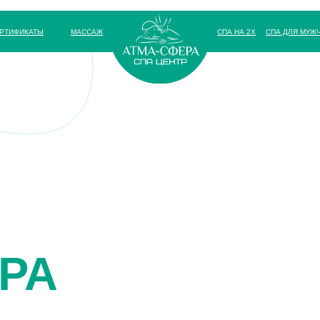
РТИФИКАТЫ
МАССАЖ
СПА НА 2Х
СПА ДЛЯ МУЖ
РА