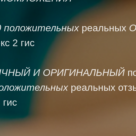
0 положительных
реальных
О
кс 2 гис
ЧНЫЙ И ОРИГИНАЛЬНЫЙ
п
положительных
реальных отз
 гис