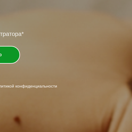
тратора*
p
олитикой конфиденциальности