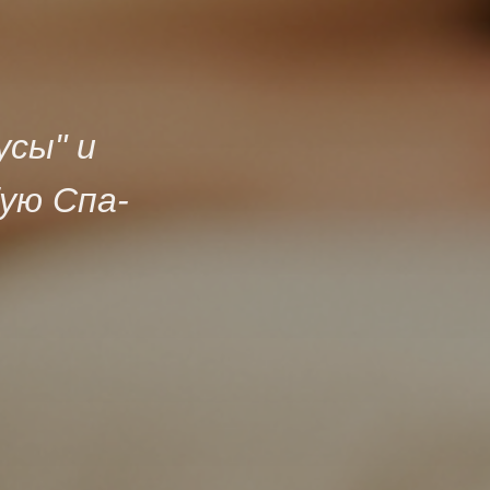
усы" и
ую Спа-